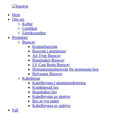
Hem
Om oss
Kultur
Certifikat
Fabriksrundtur
Produkter
Busway
Kopparbussväg
Bussväg i aluminium
Air Type Busway
Brandsäker Busway
LV Cast Resin Busway
Högspänningsbussväg för gemensam box
Belysning Busway
Kabelbroar
Kabelbrygga i aluminiumlegering
Kombinerad bro
Brandsäker bro
Kabelbrygga av stegtyp
Bro av typ palett
Kabelbrygga av spårtyp
Fall