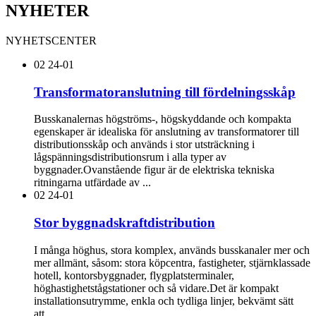
NYHETER
NYHETSCENTER
02
24-01
Transformatoranslutning till fördelningsskåp
Busskanalernas högströms-, högskyddande och kompakta
egenskaper är idealiska för anslutning av transformatorer till
distributionsskåp och används i stor utsträckning i
lågspänningsdistributionsrum i alla typer av
byggnader.Ovanstående figur är de elektriska tekniska
ritningarna utfärdade av ...
02
24-01
Stor byggnadskraftdistribution
I många höghus, stora komplex, används busskanaler mer och
mer allmänt, såsom: stora köpcentra, fastigheter, stjärnklassade
hotell, kontorsbyggnader, flygplatsterminaler,
höghastighetstågstationer och så vidare.Det är kompakt
installationsutrymme, enkla och tydliga linjer, bekvämt sätt
att...