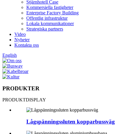
Stjärnhotell Case
Kommersiella fastigheter
Enterprise Factory Building
Offentlig infrastruktur
Lokala kommunikationer
Strategiska partners
Video
Nyheter
Kontakta oss
English
PRODUKTER
PRODUKTDISPLAY
Lågspänningssluten kopparbussväg