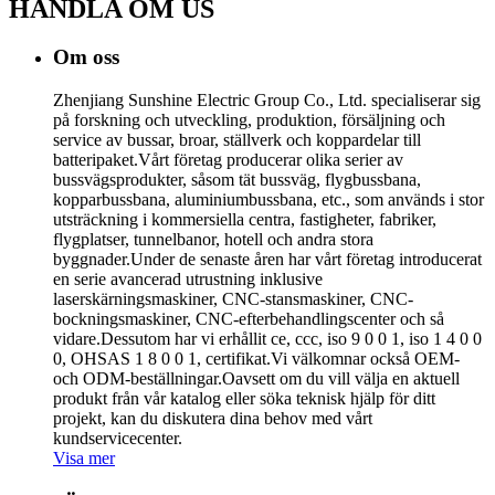
HANDLA OM
US
Om oss
Zhenjiang Sunshine Electric Group Co., Ltd. specialiserar sig
på forskning och utveckling, produktion, försäljning och
service av bussar, broar, ställverk och koppardelar till
batteripaket.Vårt företag producerar olika serier av
bussvägsprodukter, såsom tät bussväg, flygbussbana,
kopparbussbana, aluminiumbussbana, etc., som används i stor
utsträckning i kommersiella centra, fastigheter, fabriker,
flygplatser, tunnelbanor, hotell och andra stora
byggnader.Under de senaste åren har vårt företag introducerat
en serie avancerad utrustning inklusive
laserskärningsmaskiner, CNC-stansmaskiner, CNC-
bockningsmaskiner, CNC-efterbehandlingscenter och så
vidare.Dessutom har vi erhållit ce, ccc, iso 9 0 0 1, iso 1 4 0 0
0, OHSAS 1 8 0 0 1, certifikat.Vi välkomnar också OEM-
och ODM-beställningar.Oavsett om du vill välja en aktuell
produkt från vår katalog eller söka teknisk hjälp för ditt
projekt, kan du diskutera dina behov med vårt
kundservicecenter.
Visa mer