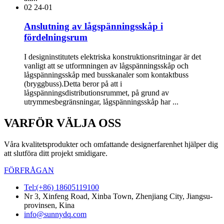
02
24-01
Anslutning av lågspänningsskåp i
fördelningsrum
I designinstitutets elektriska konstruktionsritningar är det
vanligt att se utformningen av lågspänningsskåp och
lågspänningsskåp med busskanaler som kontaktbuss
(bryggbuss).Detta beror på att i
lågspänningsdistributionsrummet, på grund av
utrymmesbegränsningar, lågspänningsskåp har ...
VARFÖR VÄLJA OSS
Våra kvalitetsprodukter och omfattande designerfarenhet hjälper dig
att slutföra ditt projekt smidigare.
FÖRFRÅGAN
Tel:(+86) 18605119100
Nr 3, Xinfeng Road, Xinba Town, Zhenjiang City, Jiangsu-
provinsen, Kina
info@sunnydq.com