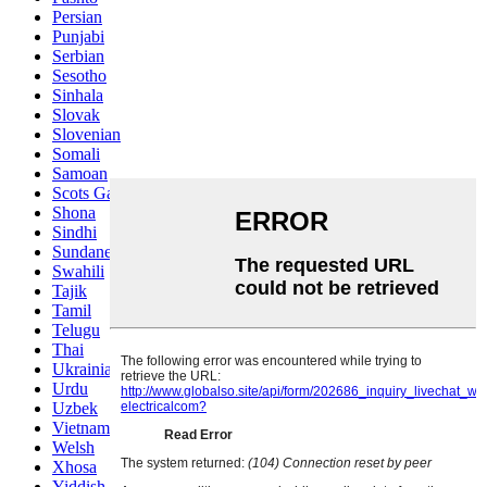
Persian
Punjabi
Serbian
Sesotho
Sinhala
Slovak
Slovenian
Somali
Samoan
Scots Gaelic
Shona
Sindhi
Sundanese
Swahili
Tajik
Tamil
Telugu
Thai
Ukrainian
Urdu
Uzbek
Vietnamese
Welsh
Xhosa
Yiddish