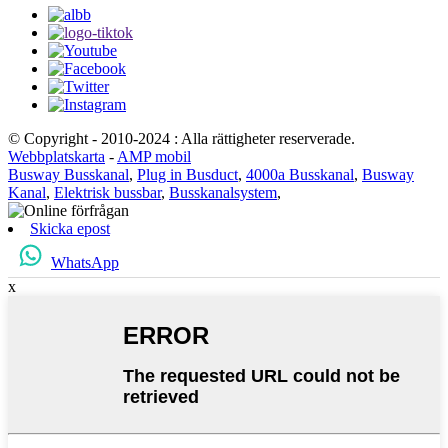
© Copyright - 2010-2024 : Alla rättigheter reserverade.
Webbplatskarta
-
AMP mobil
Busway Busskanal
,
Plug in Busduct
,
4000a Busskanal
,
Busway
Kanal
,
Elektrisk bussbar
,
Busskanalsystem
,
Skicka epost
WhatsApp
x